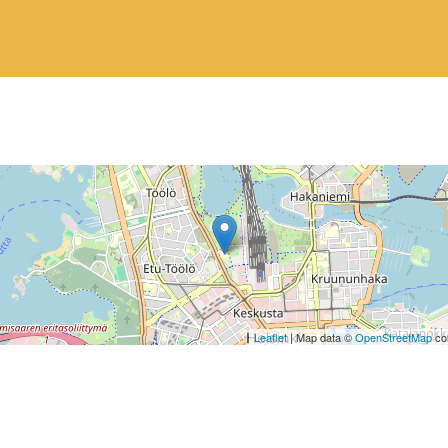
Leaflet
| Map data ©
OpenStreetMap
con