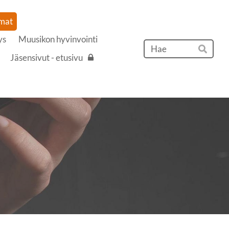
mat
ys
Muusikon hyvinvointi
Hak
Jäsensivut - etusivu
Hae