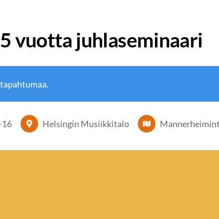
5 vuotta juhlaseminaari
 tapahtumaa.
–
16
Helsingin Musiikkitalo
Mannerheiminti