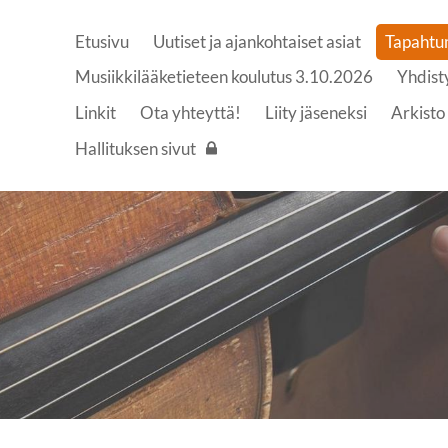
Etusivu
Uutiset ja ajankohtaiset asiat
Tapahtu
Musiikkilääketieteen koulutus 3.10.2026
Yhdist
Linkit
Ota yhteyttä!
Liity jäseneksi
Arkisto
Hallituksen sivut