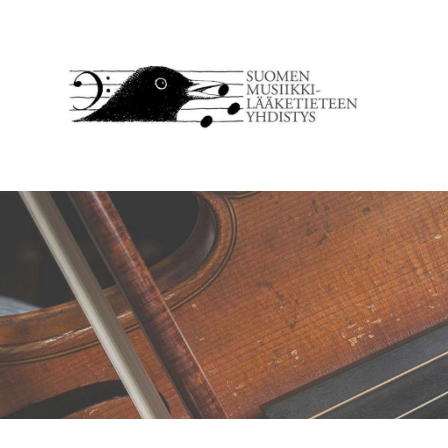
Siirry
sivun
sisältöön
SMULY