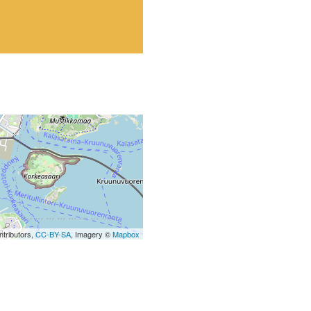
tributors,
CC-BY-SA
, Imagery ©
Mapbox