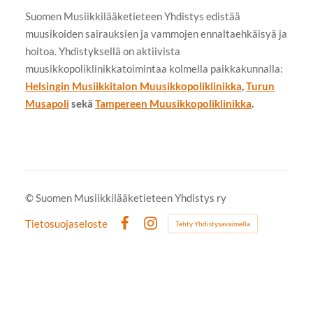
Suomen Musiikkilääketieteen Yhdistys edistää
muusikoiden sairauksien ja vammojen ennaltaehkäisyä ja
hoitoa. Yhdistyksellä on aktiivista
muusikkopoliklinikkatoimintaa kolmella paikkakunnalla:
Helsingin Musiikkitalon Muusikkopoliklinikka
,
Turun
Musapoli
sekä
Tampereen Muusikkopoliklinikka
.
©
Suomen Musiikkilääketieteen Yhdistys ry
Tietosuojaseloste
Tehty Yhdistysavaimella
Facebook
Instagram