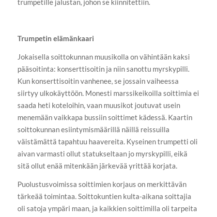
trumpetille jalustan, johon se kiinnitettiin.
Trumpetin elämänkaari
Jokaisella soittokunnan muusikolla on vähintään kaksi
pääsoitinta: konserttisoitin ja niin sanottu myrskypilli.
Kun konserttisoitin vanhenee, se jossain vaiheessa
siirtyy ulkokäyttöön. Monesti marssikeikoilla soittimia ei
saada heti koteloihin, vaan muusikot joutuvat usein
menemään vaikkapa bussiin soittimet kädessä. Kaartin
soittokunnan esiintymismäärillä näillä reissuilla
väistämättä tapahtuu haavereita. Kyseinen trumpetti oli
aivan varmasti ollut statukseltaan jo myrskypilli, eikä
sitä ollut enää mitenkään järkevää yrittää korjata.
Puolustusvoimissa soittimien korjaus on merkittävän
tärkeää toimintaa. Soittokuntien kulta-aikana soittajia
oli satoja ympäri maan, ja kaikkien soittimilla oli tarpeita