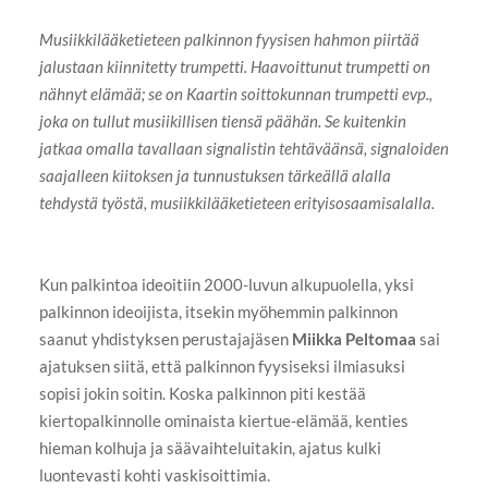
Musiikkilääketieteen palkinnon fyysisen hahmon piirtää
jalustaan kiinnitetty trumpetti. Haavoittunut trumpetti on
nähnyt elämää; se on Kaartin soittokunnan trumpetti evp.,
joka on tullut musiikillisen tiensä päähän. Se kuitenkin
jatkaa omalla tavallaan signalistin tehtäväänsä, signaloiden
saajalleen kiitoksen ja tunnustuksen tärkeällä alalla
tehdystä työstä, musiikkilääketieteen erityisosaamisalalla.
Kun palkintoa ideoitiin 2000-luvun alkupuolella, yksi
palkinnon ideoijista, itsekin myöhemmin palkinnon
saanut yhdistyksen perustajajäsen
Miikka Peltomaa
sai
ajatuksen siitä, että palkinnon fyysiseksi ilmiasuksi
sopisi jokin soitin. Koska palkinnon piti kestää
kiertopalkinnolle ominaista kiertue-elämää, kenties
hieman kolhuja ja säävaihteluitakin, ajatus kulki
luontevasti kohti vaskisoittimia.