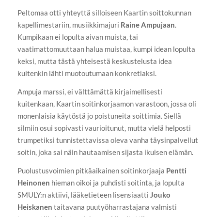
Peltomaa otti yhteyttä silloiseen Kaartin soittokunnan
kapellimestariin, musiikkimajuri
Raine Ampujaan
.
Kumpikaan ei lopulta aivan muista, tai
vaatimattomuuttaan halua muistaa, kumpi idean lopulta
keksi, mutta tästä yhteisestä keskustelusta idea
kuitenkin lähti muotoutumaan konkretiaksi.
Ampuja marssi, ei välttämättä kirjaimellisesti
kuitenkaan, Kaartin soitinkorjaamon varastoon, jossa oli
monenlaisia käytöstä jo poistuneita soittimia. Siellä
silmiin osui sopivasti vaurioitunut, mutta vielä helposti
trumpetiksi tunnistettavissa oleva vanha täysinpalvellut
soitin, joka sai näin hautaamisen sijasta ikuisen elämän.
Puolustusvoimien pitkäaikainen soitinkorjaaja
Pentti
Heinonen
hieman oikoi ja puhdisti soitinta, ja lopulta
SMULY:n aktiivi, lääketieteen lisensiaatti
Jouko
Heiskanen
taitavana puutyöharrastajana valmisti