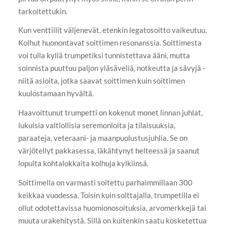
tarkoitettukin.
Kun venttiilit väljenevät, etenkin legatosoitto vaikeutuu.
Kolhut huonontavat soittimen resonanssia. Soittimesta
voi tulla kyllä trumpetiksi tunnistettava ääni, mutta
soinnista puuttuu paljon yläsäveliä, notkeutta ja sävyjä -
niitä asioita, jotka saavat soittimen kuin soittimen
kuulostamaan hyvältä.
Haavoittunut trumpetti on kokenut monet linnan juhlat,
lukuisia valtiollisia seremonioita ja tilaisuuksia,
paraateja, veteraani- ja maanpuolustusjuhlia. Se on
värjötellyt pakkasessa, läkähtynyt helteessä ja saanut
lopulta kohtalokkaita kolhuja kylkiinsä.
Soittimella on varmasti soitettu parhaimmillaan 300
keikkaa vuodessa. Toisin kuin soittajalla, trumpetilla ei
ollut odotettavissa huomionosoituksia, arvomerkkejä tai
muuta urakehitystä. Sillä on kuitenkin saatu kosketettua