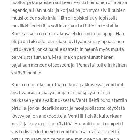
huollon ja korjausten suhteen. Pentti Heinonen oli alansa
legendoja. Hän huolsi ja korjasi paljon myös siviilipuolen
muusikoiden soittimia. Hän oli opiskellut yliopistolla
musiikkitiedettä ja soitinkorjausta Buffetin tehtailla
Ranskassa ja oli oman alansa ehdottomia huippuja. Hän
oli, ja on toki edelleen eläköidyttyäänkin, sympaattinen
juttukaveri, jonka pajalle saatettiin mennä myös muuta
palvelusta turvaan. Maailma on parantunut hänen
pajallaan moneen otteeseen, ja ”Penasta” tuli elinikäinen
ystävä monille.
Kun trumpetilla soitetaan ulkona pakkasessa, venttiilit
ovat vaarassa jäätyä lämpimän hengitysilman ja
pakkasen yhteisvaikutuksesta. Venttiileitä puhdistettiin
pirtulla, jonka idearikkaasta ja monipuolisesta käytöstä
löytyy paljon anekdootteja. Venttiilit eivät kuitenkaan
kestä jatkuvaa pirtun käyttöä. Haavoittunut trumpetti
siis todistaa kuluneiden venttiiliensä myötä sen, että
pirtua on päätynyt myös sinne, mihin se on alun perin