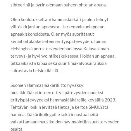
sihteerinä ja pyrin olemaan puheenjohtajan apuna.
Olen koulutukseltani hammaslääkäri ja olen tehnyt
väitöskirjani uniapneasta - tarkemmin uniapnean
apneakiskohoidosta. Olen myös suorittanut
kivunhoitolääketieteen erityispätevyyden. Toimin
Helsingissä perusterveydenhuollossa Kalasataman
terveys- ja hyvinvointikeskuksessa. Hoidan uniapneaa,
pitkäaikaista kipua sekä suun limakalvosairauksia
sairastavia helsinkiläisiä.
Suomen Hammaslääkäriliitto hyväksyi
musiikkilääketieteen erityispätevyyden uudeksi
erityispätevyydeksi hammaslääkäreille keväällä 2023.
Tehtäväni onkin levittää tietoa ja kertoa SMULYstä
hammaslääkärikollegoille sekä innostaa heitä
vaikuttamaan muusikoiden hyvinvointiin suun terveyden
osalta.