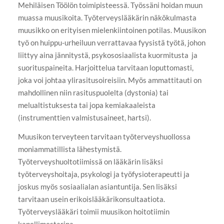
Mehiläisen Töölön toimipisteessä. Työssäni hoidan muun
muassa muusikoita. Työterveyslääkärin näkökulmasta
muusikko on erityisen mielenkiintoinen potilas. Muusikon
työ on huippu-urheiluun verrattavaa fyysistä työtä, johon
liittyy aina jännitystä, psykososiaalista kuormitusta ja
suorituspaineita. Harjoittelua tarvitaan loputtomasti,
joka voi johtaa ylirasitusoireisiin. Myös ammattitauti on
mahdollinen niin rasituspuolelta (dystonia) tai
melualtistuksesta tai jopa kemiakaaleista
(instrumenttien valmistusaineet, hartsi).
Muusikon terveyteen tarvitaan työterveyshuollossa
moniammatillista lähestymistä.
Työterveyshuoltotiimissä on lääkärin lisäksi
työterveyshoitaja, psykologi ja työfysioterapeutti ja
joskus myös sosiaalialan asiantuntija. Sen lisäksi
tarvitaan usein erikoislääkärikonsultaatiota.
Työterveyslääkäri toimii muusikon hoitotiimin
kapellimestarina.