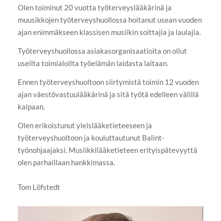
Olen toiminut 20 vuotta työterveyslääkärinä ja
muusikkojen työterveyshuollossa hoitanut usean vuoden
ajan enimmäkseen klassisen musiikin soittajia ja laulajia.
Työterveyshuollossa asiakasorganisaatioita on ollut
useilta toimialoilta työelämän laidasta laitaan.
Ennen työterveyshuoltoon siirtymistä toimin 12 vuoden
ajan väestövastuulääkärinä ja sitä työtä edelleen välillä
kaipaan.
Olen erikoistunut yleislääketieteeseen ja
työterveyshuoltoon ja kouluttautunut Balint-
työnohjaajaksi. Musiikkilääketieteen erityispätevyyttä
olen parhaillaan hankkimassa.
Tom Löfstedt