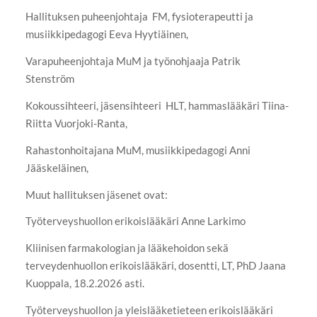
Hallituksen puheenjohtaja FM, fysioterapeutti ja
musiikkipedagogi Eeva Hyytiäinen,
Varapuheenjohtaja MuM ja työnohjaaja Patrik
Stenström
Kokoussihteeri, jäsensihteeri HLT, hammaslääkäri Tiina-
Riitta Vuorjoki-Ranta,
Rahastonhoitajana MuM, musiikkipedagogi Anni
Jääskeläinen,
Muut hallituksen jäsenet ovat:
Työterveyshuollon erikoislääkäri Anne Larkimo
Kliinisen farmakologian ja lääkehoidon sekä
terveydenhuollon erikoislääkäri, dosentti, LT, PhD Jaana
Kuoppala, 18.2.2026 asti.
Työterveyshuollon ja yleislääketieteen erikoislääkäri