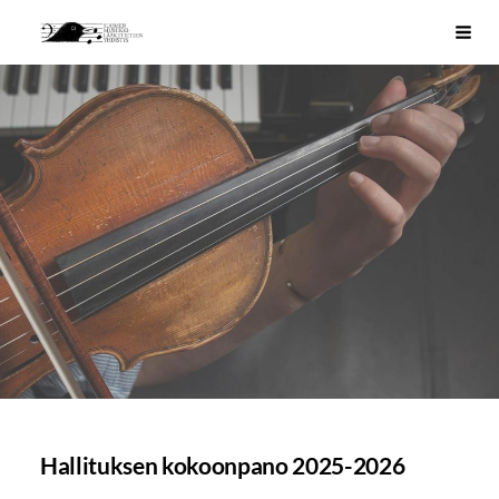
Siirry
SMULY
Haku
sivun
sisältöön
Hallituksen kokoonpano 2025-2026