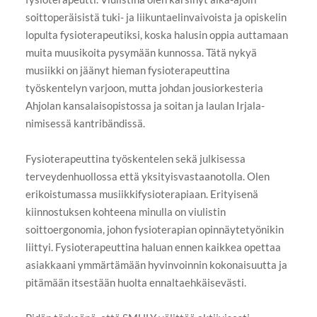
soittoperäisistä tuki- ja liikuntaelinvaivoista ja opiskelin
lopulta fysioterapeutiksi, koska halusin oppia auttamaan
muita muusikoita pysymään kunnossa. Tätä nykyä
musiikki on jäänyt hieman fysioterapeuttina
työskentelyn varjoon, mutta johdan jousiorkesteria
Ahjolan kansalaisopistossa ja soitan ja laulan Irjala-
nimisessä kantribändissä.
Fysioterapeuttina työskentelen sekä julkisessa
terveydenhuollossa että yksityisvastaanotolla. Olen
erikoistumassa musiikkifysioterapiaan. Erityisenä
kiinnostuksen kohteena minulla on viulistin
soittoergonomia, johon fysioterapian opinnäytetyönikin
liittyi. Fysioterapeuttina haluan ennen kaikkea opettaa
asiakkaani ymmärtämään hyvinvoinnin kokonaisuutta ja
pitämään itsestään huolta ennaltaehkäisevästi.