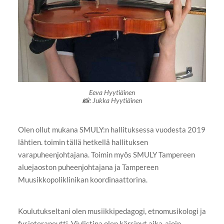
Eeva Hyytiäinen
📸: Jukka Hyytiäinen
Olen ollut mukana SMULY:n hallituksessa vuodesta 2019
lähtien. toimin tällä hetkellä hallituksen
varapuheenjohtajana. Toimin myös SMULY Tampereen
aluejaoston puheenjohtajana ja Tampereen
Muusikkopoliklinikan koordinaattorina.
Koulutukseltani olen musiikkipedagogi, etnomusikologi ja
fysioterapeutti. Viulistina olen kärsinyt aika-ajoin