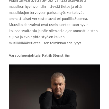
Pidän tärkeänä, että SMULY välittää aktiivisesti
muusikon hyvinvointiin liittyvää tietoa ja että
muusikkojen terveyden parissa työskentelevät
ammattilaiset verkostoituvat eri puolilla Suomea.
Muusikoiden vaivat ovat usein luonteeltaan hyvin
kokonaisvaltaisia ja näin ollen eri alojen ammattilaisten
sujuva ja avoin yhteistyö on kaiken
musiikkilääketieteellisen toiminnan edellytys.
Varapuheenjohtaja, Patrik Stenström