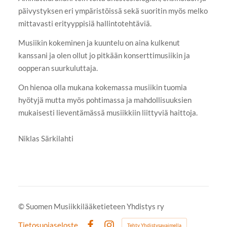
päivystyksen eri ympäristöissä sekä suoritin myös melko
mittavasti erityyppisiä hallintotehtäviä.
Musiikin kokeminen ja kuuntelu on aina kulkenut
kanssani ja olen ollut jo pitkään konserttimusiikin ja
oopperan suurkuluttaja.
On hienoa olla mukana kokemassa musiikin tuomia
hyötyjä mutta myös pohtimassa ja mahdollisuuksien
mukaisesti lieventämässä musiikkiin liittyviä haittoja.
Niklas Särkilahti
©
Suomen Musiikkilääketieteen Yhdistys ry
Tietosuojaseloste
Tehty Yhdistysavaimella