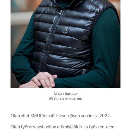
Mika Hintikka
📸 Patrik Stenström
Olen ollut SMULYn hallituksen jäsen vuodesta 2024.
Olen työterveyshuollon erikoislääkäri ja työskentelen