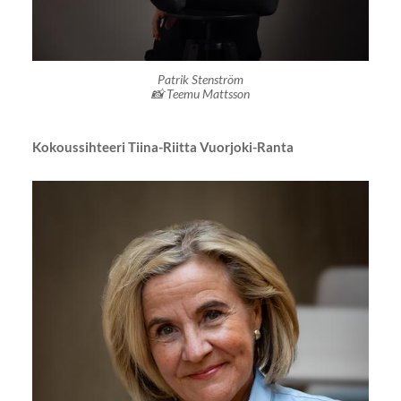
Patrik Stenström
📸 Teemu Mattsson
Kokoussihteeri Tiina-Riitta Vuorjoki-Ranta