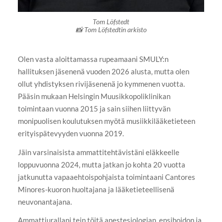
Tom Löfstedt
📸 Tom Löfstedtin arkisto
Olen vasta aloittamassa rupeamaani SMULY:n
hallituksen jäsenenä vuoden 2026 alusta, mutta olen
ollut yhdistyksen rivijäsenenä jo kymmenen vuotta.
Pääsin mukaan Helsingin Muusikkopoliklinikan
toimintaan vuonna 2015 ja sain siihen liittyvän
monipuolisen koulutuksen myötä musiikkilääketieteen
erityispätevyyden vuonna 2019.
Jäin varsinaisista ammattitehtävistäni eläkkeelle
loppuvuonna 2024, mutta jatkan jo kohta 20 vuotta
jatkunutta vapaaehtoispohjaista toimintaani Cantores
Minores-kuoron huoltajana ja lääketieteellisenä
neuvonantajana.
Ammattiurallani tein töitä anestesiologian, ensihoidon ja