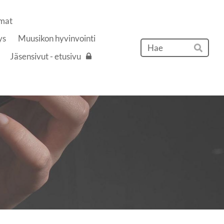
mat
ys
Muusikon hyvinvointi
Hak
Jäsensivut - etusivu
Hae