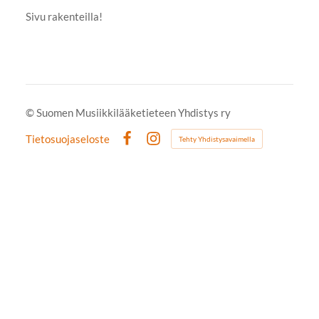
Sivu rakenteilla!
©
Suomen Musiikkilääketieteen Yhdistys ry
Tietosuojaseloste
Tehty Yhdistysavaimella
Facebook
Instagram